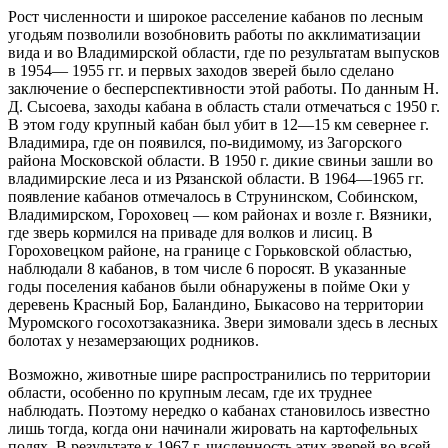
Рост численности и широкое расселение кабанов по лесным
угодьям позволили возобновить работы по акклиматизации
вида и во Владимирской
области, где по результатам выпусков
в 1954— 1955 гг. и первых заходов зверей было сделано
заключение о бесперспективности этой работы. По данным Н.
Д. Сысоева, заходы кабана в область стали отмечаться с 1950 г.
В этом году крупный кабан был убит в 12—15 км севернее г.
Владимира, где он появился, по-видимому, из Загорского
района Московской области. В 1950 г. дикие свиньи зашли во
владимирские леса и из Рязанской области. В 1964—1965 гг.
появление кабанов отмечалось в Струнинском, Собинском,
Владимирском, Гороховец — ком районах и возле г. Вязники,
где зверь кормился на приваде для волков и лисиц. В
Гороховецком районе, на границе с Горьковской областью,
наблюдали 8 кабанов, в том числе 6 поросят. В указанные
годы поселения кабанов были обнаружены в пойме Оки у
деревень Красный Бор, Баландино, Быкасово на территории
Муромского госохотзаказника. Звери зимовали здесь в лесных
болотах у незамерзающих родников.
Возможно, животные шире распространились по территории
области, особенно по крупным лесам, где их труднее
наблюдать. Поэтому нередко о кабанах становилось известно
лишь тогда, когда они начинали жировать на картофельных
полях. В результате к 1967 г. численность этих зверей во всей