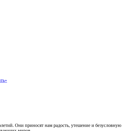
ать»
етий. Они приносят нам радость, утешение и безусловную
ывающих миров.