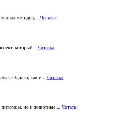
новных методов,...
Читать»
спект, который...
Читать»
бак. Однако, как и...
Читать»
 питомцы, но и животные,...
Читать»