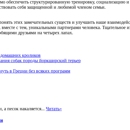
мо обеспечить структурированную тренировку, социализацию и 
ствовать себя защищенной и любимой членом семьи.
 понять этих замечательных существ и улучшить наше взаимодей
вместе с тем, уникальными партнерами человека. Тщательное и
бящими друзьями на четырех лапах.
 домашних кроликов
вания собак породы йоркширский терьер
нуть в Греции без всяких программ
 а песок накаляется...
Читать»
ии