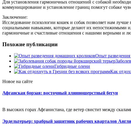
Для установления гармоничных отношений с собакой необходи
коммуницирование и установление границ помогут собаке чув
Заключение:
Исследование психологии кошек и собак позволяет нам лучше
социальными навыками, которые делают их непостижимыми и, 
гармоничные и счастливые отношения с нашими верными и лю
Похожие публикации
Опыт разведения
Заболе
Гибридные олени
Как отдох
Новое на сайте
Афганская борзая: восточный длинношерстный бегун
В высоких горах Афганистана, где ветер свистит между скалами,
Эрдельтерьер: храбрый защитник рабочих кварталов Англ