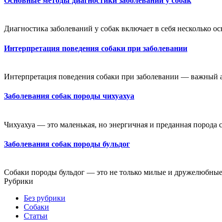
Основные методы диагностики заболеваний у собак
Диагностика заболеваний у собак включает в себя несколько ос
Интерпретация поведения собаки при заболевании
Интерпретация поведения собаки при заболевании — важный а
Заболевания собак породы чихуахуа
Чихуахуа — это маленькая, но энергичная и преданная порода со
Заболевания собак породы бульдог
Собаки породы бульдог — это не только милые и дружелюбные
Рубрики
Без рубрики
Собаки
Статьи