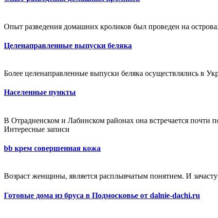
Опыт разведения домашних кроликов был проведен на островах
Целенаправленные выпуски беляка
Более целенаправленные выпуски беляка осуществлялись в Укр
Населенные пункты
В Отрадненском и Лабинском районах она встречается почти по
Интересные записи
bb крем совершенная кожа
Возраст женщины, является расплывчатым понятием. И зачасту
Готовые дома из бруса в Подмосковье от dalnie-dachi.ru