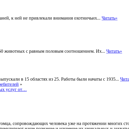
аней, к ней не привлекали внимания охотничьих...
Читать»
 50 животных с равным половым соотношением. Их...
Читать»
пускали в 15 областях из 25. Работы были начаты с 1935...
Чит
ребителей
»
ых услуг от…
мца, сопровождающих человека уже на протяжении многих стол
стимулируют наше познание и изучение их уникальных и захват