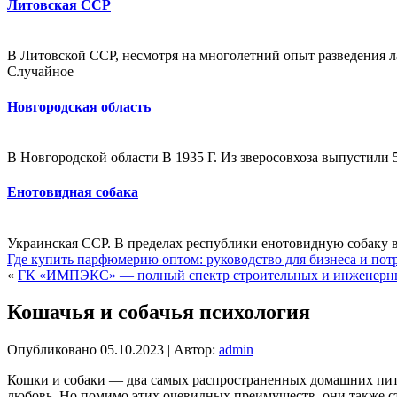
Литовская ССР
В Литовской ССР, несмотря на многолетний опыт разведения л
Случайное
Новгородская область
В Новгородской области В 1935 Г. Из зверосовхоза выпустили
Енотовидная собака
Украинская ССР. В пределах республики енотовидную собаку вы
Где купить парфюмерию оптом: руководство для бизнеса и пот
«
ГК «ИМПЭКС» — полный спектр строительных и инженерн
Кошачья и собачья психология
Опубликовано
05.10.2023
|
Автор:
admin
Кошки и собаки — два самых распространенных домашних пито
любовь. Но помимо этих очевидных преимуществ, они также 