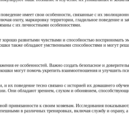
поведение имеет свои особенности, связанные с их эволюцион
лючая охоту, маркировку территории, гладильное поведение и з
вязаны с их личностными особенностями.
т хорошо развитыми чувствами и способностью воспринимать эм
Кошки также обладают умственными способностями и могут реша
ажения ее особенностей. Важно создать безопасное и доверител
 кошки могут помочь укрепить взаимоотношения и улучшить псих
, и их поведение тесно связано с историей их домашнего обуче
ии. Они обладают зрением, слухом и обонянием, способствующ
ой привязанности к своим хозяевам. Исследования показывают,
спешными в различных тренировках, включая службу и охрану, 