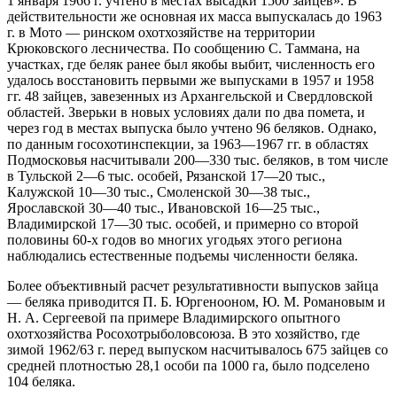
1 января 1966 г. учтено в местах высадки 1500 зайцев». В
действительности же основная их масса выпускалась до 1963
г. в Мото — ринском охотхозяйстве на территории
Крюковского
лесничества. По сообщению С. Таммана, на
участках, где беляк ранее был якобы выбит, численность его
удалось восстановить первыми же выпусками в 1957 и 1958
гг. 48 зайцев, завезенных из Архангельской и Свердловской
областей. Зверьки в новых условиях дали по два помета, и
через год в местах выпуска было учтено 96 беляков. Однако,
по данным госохотинспекции, за 1963—1967 гг. в областях
Подмосковья насчитывали 200—330 тыс. беляков, в том числе
в Тульской 2—6 тыс. особей, Рязанской 17—20 тыс.,
Калужской 10—30 тыс., Смоленской 30—38 тыс.,
Ярославской 30—40 тыс., Ивановской 16—25 тыс.,
Владимирской 17—30 тыс. особей, и примерно со второй
половины 60-х годов во многих угодьях этого региона
наблюдались естественные подъемы численности беляка.
Более объективный расчет результативности выпусков зайца
— беляка приводится П. Б. Юргенооном, Ю. М. Романовым и
Н. А. Сергеевой па примере Владимирского опытного
охотхозяйства Росохотрыболовсоюза. В это хозяйство, где
зимой 1962/63 г. перед выпуском насчитывалось 675 зайцев со
средней плотностью 28,1 особи па 1000 га, было подселено
104 беляка.