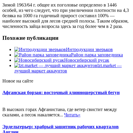
Зимой 1963/64 г. общее их поголовье определено в 1446
особей, из чего следует, что при увеличении плотности на 4,3
беляка на 1000 га годичный прирост составил 100% —
наиболее высокий для лесов средней полосы. Таким образом,
численность зайца возросла здесь за год более чем в 2 раза.
Похожие публикации
Интродукции зверьков
Район парка заповедника
Новосибирский русак
lzt.market —
лучший маркет аккаунтов
Новое на сайте
Афганская борзая: восточный длинношерстный бегун
В высоких горах Афганистана, где ветер свистит между
скалами, а песок накаляется...
Читать»
Эрдельтерьер: храбрый защитник рабочих кварталов
Англии