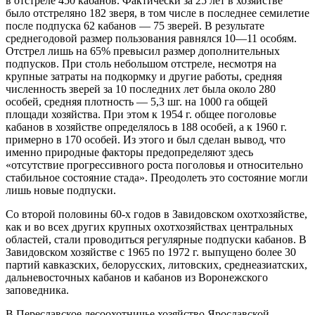
в отстреле 450 кабанов. Фактически за 25 лет в хозяйстве
было
отстреляно 182 зверя, в том числе в последнее семилетие
после подпуска 62 кабанов — 75 зверей. В результате
среднегодовой размер пользования равнялся 10—11 особям.
Отстрел лишь на 65% превысил размер дополнительных
подпусков. При столь небольшом отстреле, несмотря на
крупные затраты на подкормку и другие работы, средняя
численность зверей за 10 последних лет была около 280
особей, средняя плотность — 5,3 шг. на 1000 га общей
площади хозяйства. При этом к 1954 г. общее поголовье
кабанов в хозяйстве определялось в 188 особей, а к 1960 г.
примерно в 170 особей. Из этого и был сделан вывод, что
именно природные факторы предопределяют здесь
«отсутствие прогрессивного роста поголовья и относительно
стабильное состояние стада». Преодолеть это состояние могли
лишь новые подпуски.
Со второй половины 60-х годов в Завидовском охотхозяйстве,
как и во всех других крупных охотхозяйствах центральных
областей, стали проводиться регулярные подпуски кабанов. В
Завидовском хозяйстве с 1965 по 1972 г. выпущено более 30
партий кавказских, белорусских, литовских, среднеазиатских,
дальневосточных кабанов и кабанов из Воронежского
заповедника.
В Переславское лесоохотничье хозяйство Ярославской