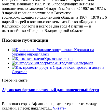
области, начиная с 1965 г., за 6 последующих лет было
дополнительно завезено 14 партий кабанов. С 1967 по 1972 г.
9 партий кабанов поступило в Вяземское
гослесоохотхозяйство Смоленской области, в 1967—1970 гг. 6
партий зверей в военно-охотничье хозяйство «Барсуки»
Калужской области и всего за два года 4 партии — в
охотхозяйство «Покров» Владимирской области.
Похожие публикации
Кролики на
Украине определялась
Крымские олени
Интродукции зверьков
Как провести досуг в
Саратове
Новое на сайте
Афганская борзая: восточный длинношерстный бегун
В высоких горах Афганистана, где ветер свистит между
скалами, а песок накаляется...
Читать»