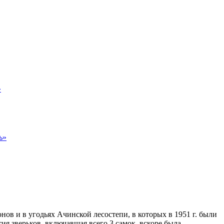
»
ь»
нов и в угодьях Ачинской лесостепи, в которых в 1951 г. были
я зверьков, включавшая всего 3 самок, вскоре была