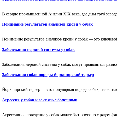
В сердце промышленной Англии XIX века, где дым труб заводо
Понимание результатов анализов крови у собак
Понимание результатов анализов крови у собак — это ключевой
Заболевания нервной системы у собак
Заболевания нервной системы у собак могут проявляться разно
Заболевания собак породы йоркширский терьер
Йоркширский терьер — это популярная порода собак, известна
Агрессия у собак и ее связь с болезнями
Агрессивное поведение у собак может быть связано с рядом фак