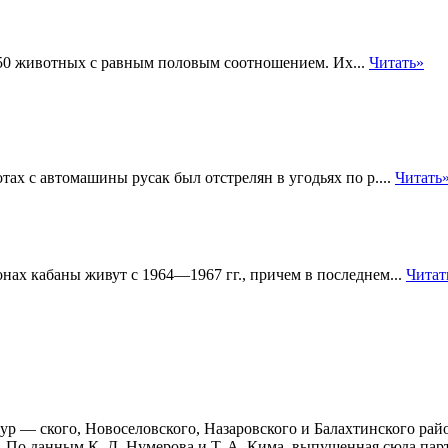
 50 животных с равным половым соотношением. Их...
Читать»
тах с автомашины русак был отстрелян в угодьях по р....
Читать
нах кабаны живут с 1964—1967 гг., причем в последнем...
Читат
ур — ского, Новоселовского, Назаровского и Балахтинского райо
По данным К. Д. Нумерова и Т. А. Кима, выпущенная сюда парти