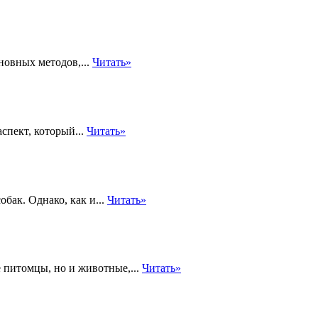
новных методов,...
Читать»
спект, который...
Читать»
бак. Однако, как и...
Читать»
 питомцы, но и животные,...
Читать»