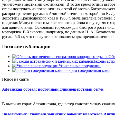
уничтожена местными охотниками. В то же время этими автора
стали поступать из пограничных с этой областью Боготольског
распространение русака в Ачинской степи, из которой, по К. Д.
лесостепь Красноярского края к 1965 г. была заселена русаком
пределах Минусинского малоснежного района и в угодьях с хо
для данного вида. Основным тормозом для быстрого роста чи
молодняка. В Хакассии, например, по данным Н. А. Кохаповск
русака 5,6 кг, что послужило основанием для предположения о
Похожие публикации
Обл
Заходы астр
Уникальные популяции
bb крем совершенная кожа
Новое на сайте
Афганская борзая: восточный длинношерстный бегун
В высоких горах Афганистана, где ветер свистит между скалами,
Эрдельтерьер: храбрый защитник рабочих кварталов Англ