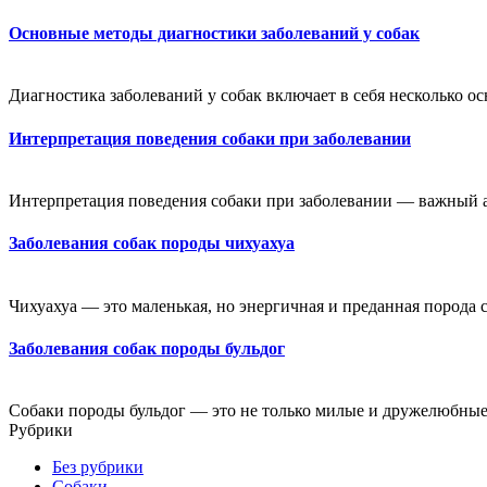
Основные методы диагностики заболеваний у собак
Диагностика заболеваний у собак включает в себя несколько ос
Интерпретация поведения собаки при заболевании
Интерпретация поведения собаки при заболевании — важный а
Заболевания собак породы чихуахуа
Чихуахуа — это маленькая, но энергичная и преданная порода со
Заболевания собак породы бульдог
Собаки породы бульдог — это не только милые и дружелюбные
Рубрики
Без рубрики
Собаки