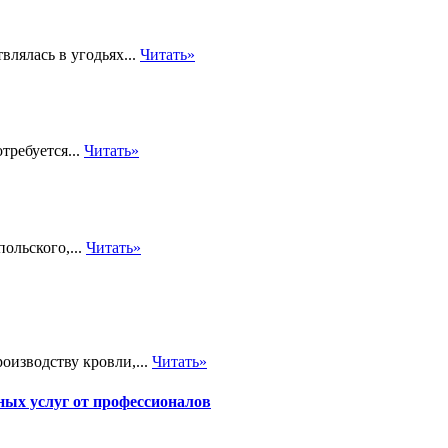
влялась в угодьях...
Читать»
требуется...
Читать»
ольского,...
Читать»
оизводству кровли,...
Читать»
х услуг от профессионалов