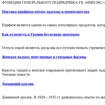
ФУНКЦИИ ГЕНЕРАЛЬНОГО ПОДРЯДЧИКА ГК «ИМПЭКС»- проф
Покупка парфюма оптом: выгоды и преимущества
Парфюм является одним из самых популярных продуктов, кото
Как отдохнуть в Греции без всяких программ
Отпуск порой является, когда мы все путешествовать стремимся
Женское пальто: популярные и стильные фасоны
Красота, грация и женское очарование притягивают людей, ведь
Топовые новости
Домашний кролик
Домашний кролик. В 1929—1935 гг. развернулись опыты по ак