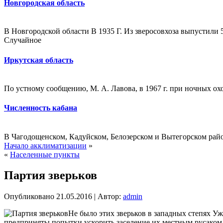
Новгородская область
В Новгородской области В 1935 Г. Из зверосовхоза выпустили
Случайное
Иркутская область
По устному сообщению, М. А. Лавова, в 1967 г. при ночных охо
Численность кабана
В Чагодощенском, Кадуйском, Белозерском и Вытегорском райо
Начало акклиматизации
»
«
Населенные пункты
Партия зверьков
Опубликовано
21.05.2016
|
Автор:
admin
Не было этих зверьков в западных степях Уж
предприняты попытки ускорить заселение их местным русаком. 