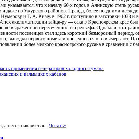
ми указывается,
что к началу 60-х годов в Ачинскую степь руса
о и даже из Ужурского районов. Правда, более поздними исслед
 Нумерову и Т. А. Киму, в 1962 г. поступило в заготовки 1038 и
. Успех акклиматизации зайца-ру — сака в Красноярском крае бы
рошо выраженной пересеченностью рельефа. Однако и этот райо
сленности поселенцев стал здесь короткий безморозный период
ого, выводки первого помета и последнего часто вымерзают. По
 появлении более мелкого красноярского русака в сравнении с б
асть применения генераторов холодного тумана
аханских и калмыцких кабанов
 а песок накаляется...
Читать»
ии