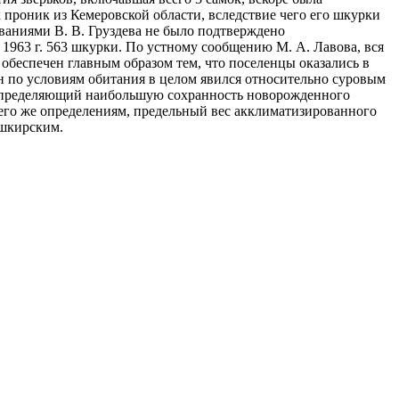
к проник из Кемеровской области, вследствие чего его шкурки
ованиями В. В. Груздева не было подтверждено
 в 1963 г. 563 шкурки. По устному сообщению М. А. Лавова, вся
л обеспечен главным образом тем, что поселенцы оказались в
н по условиям обитания в целом явился относительно суровым
, определяющий наибольшую сохранность новорожденного
 его же определениям, предельный вес акклиматизированного
ашкирским.