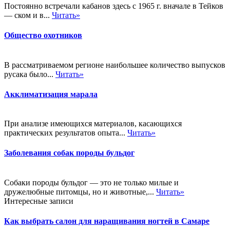
Постоянно встречали кабанов здесь с 1965 г. вначале в Тейков
— ском и в...
Читать»
Общество охотников
В рассматриваемом регионе наибольшее количество выпусков
русака было...
Читать»
Акклиматизация марала
При анализе имеющихся материалов, касающихся
практических результатов опыта...
Читать»
Заболевания собак породы бульдог
Собаки породы бульдог — это не только милые и
дружелюбные питомцы, но и животные,...
Читать»
Интересные записи
Как выбрать салон для наращивания ногтей в Самаре