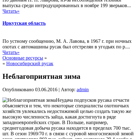
выпуска среди интродуцированных в ноябре 199 зверьков...
Читать»
Иркутская область
По устному сообщению, М. А. Лавова, в 1967 г. при ночных
охотах с автомашины русак был отстрелян в угодьях по р....
Читать»
Основные ресурсы
»
«
Новосибирский русак
Неблагоприятная зима
Опубликовано
03.06.2016
|
Автор:
admin
Неудача подпусков русака отчасти
объясняется и тем, что некоторые специалисты охотничьих
хозяйств увлекались недостижимой целью создать такую же
высокую численность зайца, какая достигнута в ряде
западноевропейских стран. В Польше, например,
среднегодовая добыча русака находится в пределах 700 тыс.
шт. В сезон 1969/70 г. в связи с суровой многоснежной зимой