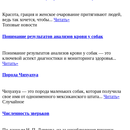
Красота, грация и женское очарование притягивают людей,
ведь так хочется, чтобы...
Читать»
Топовые новости
Понимание результатов анализов крови у собак
Понимание результатов анализов крови у собак — это
ключевой аспект диагностики и мониторинга здоровья...
Читать»
Порода Чихуахуа
Чихуахуа — это порода маленьких собак, которая получила
свое имя от одноименного мексиканского штата...
Читать»
Случайное
Численность зверьков
По данным Н. П. Лаврова, из-за несоблюдения техники