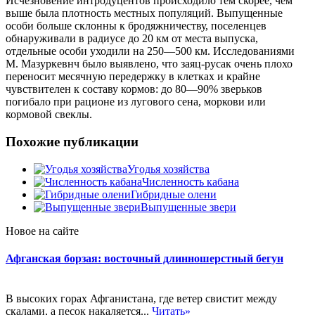
Исчезновение интродуцентов происходило тем скорее, чем
выше была плотность местных популяций. Выпущенные
особи больше склонны к бродяжничеству, поселенцев
обнаруживали в радиусе до 20 км от места выпуска,
отдельные особи уходили на 250—500 км. Исследованиями
М. Мазуркевнч было выявлено, что заяц-русак очень плохо
переносит месячную передержку в клетках и крайне
чувствителен к составу кормов: до 80—90% зверьков
погибало при рационе из лугового сена, моркови или
кормовой свеклы.
Похожие публикации
Угодья хозяйства
Численность кабана
Гибридные олени
Выпущенные звери
Новое на сайте
Афганская борзая: восточный длинношерстный бегун
В высоких горах Афганистана, где ветер свистит между
скалами, а песок накаляется...
Читать»