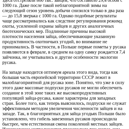
здесь отстреляли 860 тыс. зайцев, что составило
29,4 особи с
1000 га. Даже после такой неблагоприятной зимы на
следующий сезон уровень добычи снизился только в два раза
— до 15,8 зверька с 1000 га. Однако подобные результаты
чаще рассматривались как следствие регулирования режимд
охоты, усиленной охраны зайцев и других аналогичных
биотехнических мер. Подлинные причины высокой
плотности населения зайца, обеспечивающие указанную
продуктивность охотничьих угодий, во внимание не
принимались. В частности, в Польше первые пометы у русака
появляются в феврале, в среднем на одну самку рождается 7,4
зайчонка, не учитывались и другие особенности экологии
русака.
На западе находится оптимум ареала этого вида, тогда как
большая часть европейской территории СССР лежит в
малоблагоприятной для русака зоне. Понятно, что уже в силу
этого даже массовые подпуски русаков не могли обеспечить
создание в этой зоне таких же высокопродуктивных
популяций зайца-русака, какие характерны для западных
стран. Более того, как теперь выяснилось, подпуски не служат
эффективным методом увеличения численности зайцев и на
западе. Так, в благоприятных для зайца угодьях Польши было
установлено, что гибель завезенных русаков происходила
быстрее, чем естественная смена поколений местных зайцев.