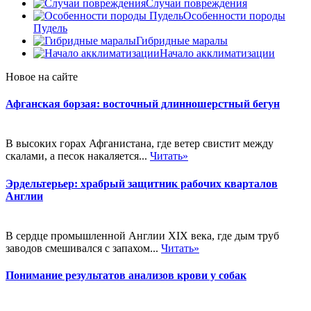
Случаи повреждения
Особенности породы
Пудель
Гибридные маралы
Начало акклиматизации
Новое на сайте
Афганская борзая: восточный длинношерстный бегун
В высоких горах Афганистана, где ветер свистит между
скалами, а песок накаляется...
Читать»
Эрдельтерьер: храбрый защитник рабочих кварталов
Англии
В сердце промышленной Англии XIX века, где дым труб
заводов смешивался с запахом...
Читать»
Понимание результатов анализов крови у собак