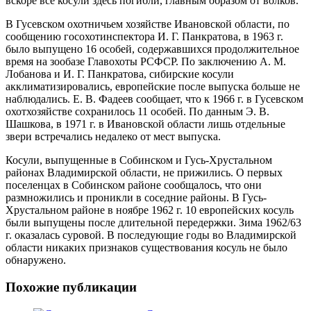
вскоре все косули здесь погибли, главным образом от волков.
В Гусевском охотничьем хозяйстве Ивановской
области, по
сообщению госохотинспектора И. Г. Панкратова, в 1963 г.
было выпущено 16 особей, содержавшихся продолжительное
время на зообазе Главохоты РСФСР. По заключению А. М.
Лобанова и И. Г. Панкратова, сибирские косули
акклиматизировались, европейские после выпуска больше не
наблюдались. Е. В. Фадеев сообщает, что к 1966 г. в Гусевском
охотхозяйстве сохранилось 11 особей. По данным Э. В.
Шашкова, в 1971 г. в Ивановской области лишь отдельные
звери встречались недалеко от мест выпуска.
Косули, выпущенные в Собинском и Гусь-Хрустальном
районах Владимирской области, не прижились. О первых
поселенцах в Собинском районе сообщалось, что они
размножились и проникли в соседние районы. В Гусь-
Хрустальном районе в ноябре 1962 г. 10 европейских косуль
были выпущены после длительной передержки. Зима 1962/63
г. оказалась суровой. В последующие годы во Владимирской
области никаких признаков существования косуль не было
обнаружено.
Похожие публикации