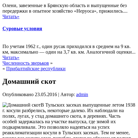
Олени, завезенные в Брянскую область и выпущенные без
передержки в опытное хозяйство «Неруоса», прижились....
Читать»
Суровые условия
По учетам 1962 г., один русак приходился в среднем на 9 кв.
км, максимально — один на 3,7 кв. км. Аналогичной оценки...
Читать»
Численность зверьков
»
«
Прибалтийские республики
Домашний скот
Опубликовано
23.05.2016
|
Автор:
admin
В Тульских засеках выпущенные летом 1938
г. косули разбрелись, некоторые далеко. Их наблюдали на
полях, лугах, у стад домашнего скота, в деревнях. Часть
особей задержалась на участке выпуска, где зимой их
подкармливали. Это позволяло надеяться на успех
реакклиматизации косули в Тульских засеках. Тем не менее,