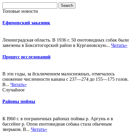
Топовые новости
Ефимовский заказник
Ленинградская область. В 1936 г. 50 енотовидных собак были
завезены в Бокситогорский район в Кургановскую...
Читать»
Процесс исследований
В эти годы, за йсключением малоснежных, отмечалось
снижение численности каиана с 237—274 до 155—175 голов.
В...
Читать»
Случайное
Районы поймы
К I960 г. в пограничных районах поймы р. Аргунь и в
бассейне р. Опои енотовидная собака стала обычным
зверьком. В...
Читать»