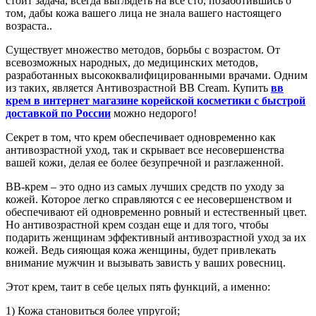
стоит задача, всегда выглядеть на все сто, позаботившись о
том, дабы кожа вашего лица не знала вашего настоящего
возраста..
Существует множество методов, борьбы с возрастом. От
всевозможных народных, до медицинских методов,
разработанных высококвалифицированными врачами. Одним
из таких, является Антивозрастной ВВ Cream. Купить
вв
крем в интернет магазине корейской косметики с быстрой
доставкой по России
можно недорого!
Секрет в том, что крем обеспечивает одновременно как
антивозрастной уход, так и скрывает все несовершенства
вашей кожи, делая ее более безупречной и разглаженной.
ВВ-крем – это одно из самых лучших средств по уходу за
кожей. Которое легко справляются с ее несовершенством и
обеспечивают ей одновременно ровный и естественный цвет.
Но антивозрастной крем создан еще и для того, чтобы
подарить женщинам эффективный антивозрастной уход за их
кожей. Ведь сияющая кожа женщины, будет привлекать
внимание мужчин и вызывать зависть у ваших ровесниц.
Этот крем, таит в себе целых пять функций, а именно:
1) Кожа становиться более упругой;