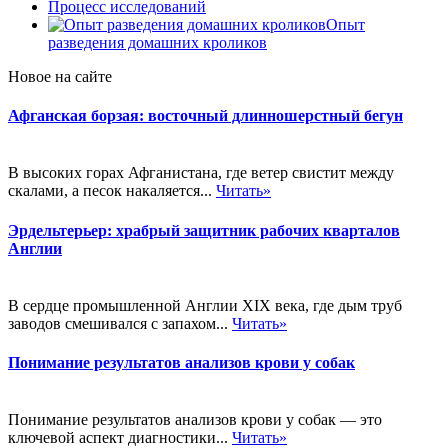
Процесс исследований
Опыт
разведения домашних кроликов
Новое на сайте
Афганская борзая: восточный длинношерстный бегун
В высоких горах Афганистана, где ветер свистит между
скалами, а песок накаляется...
Читать»
Эрдельтерьер: храбрый защитник рабочих кварталов
Англии
В сердце промышленной Англии XIX века, где дым труб
заводов смешивался с запахом...
Читать»
Понимание результатов анализов крови у собак
Понимание результатов анализов крови у собак — это
ключевой аспект диагностики...
Читать»