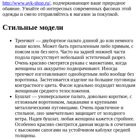
http://www.avk-shop.ru/
, подчеркивающее ваше природное
обаяние. Узнайте об интересных современных фасонах этой
одежды и смело отправляйтесь в магазин за покупкой.
Стильные модели
Тренчкот — двубортное пальто длиной до или немного
выше колен. Может быть приталенным либо прямым, с
поясом или без него. Часто на задней нижней части
подола присутствует небольшой эстетичный разрез.
Очень красиво смотрятся рукава с манжетами, когда
женщины их аккуратно подворачивают. Иногда
тренчкот изготавливают однобортным либо вообще без
воротника. Застегивается изделие на большие пуговицы
контрастного цвета. Фасон идеально подходит молодым
женщинам среднего телосложения.
Бушлат — универсальное пальто, довольно короткое, с
отложным воротником, лацканами и крупными
металлическими пуговицами. Очень практичное и
стильное, оно замечательно защищает от холодного
ветра. Надев бушлат, любая женщина кажется стройнее.
Особенно красиво смотрится данная модель в сочетании
с высокими сапогами на устойчивом каблуке средней
толщины.